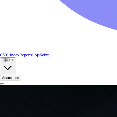
CVC Index
Reports
Loja
Sobre
🇧🇷
PT
Associe-se