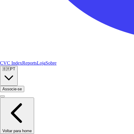
CVC Index
Reports
Loja
Sobre
🇧🇷
PT
Associe-se
Voltar para home