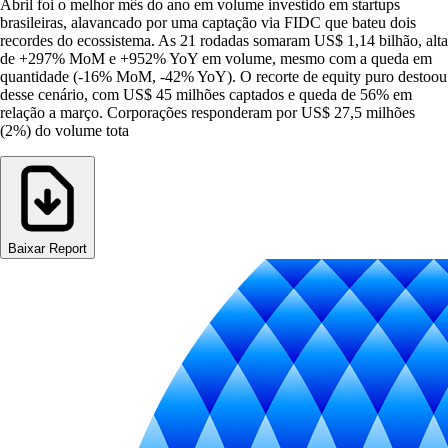
Abril foi o melhor mês do ano em volume investido em startups
brasileiras, alavancado por uma captação via FIDC que bateu dois
recordes do ecossistema. As 21 rodadas somaram US$ 1,14 bilhão, alta
de +297% MoM e +952% YoY em volume, mesmo com a queda em
quantidade (-16% MoM, -42% YoY). O recorte de equity puro destoou
desse cenário, com US$ 45 milhões captados e queda de 56% em
relação a março. Corporações responderam por US$ 27,5 milhões
(2%) do volume tota
Baixar Report