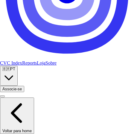
CVC Index
Reports
Loja
Sobre
🇧🇷
PT
Associe-se
Voltar para home