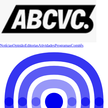
Notícias
Opinião
Editorias
Atividades
Programas
Comitês